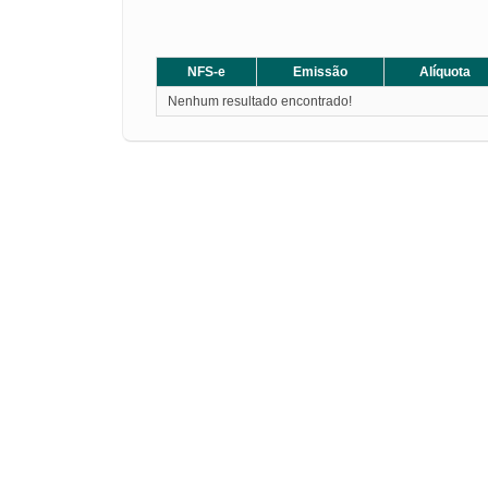
NFS-e
Emissão
Alíquota
Nenhum resultado encontrado!