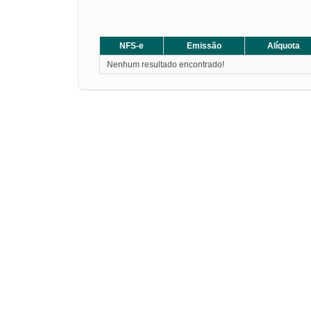
NFS-e
Emissão
Alíquota
Nenhum resultado encontrado!