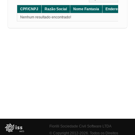
CPF/CNPJ
Razão Social
Nome Fantasia
Endereço
CE
Nenhum resultado encontrado!
Fiorilli Sociedade Civil Software LTDA
© Copyright 2012-2026. Todos os Direitos