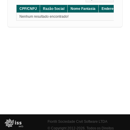
CPF/CNPJ
Razão Social
Nome Fantasia
Endereço
CE
Nenhum resultado encontrado!
Fiorilli Sociedade Civil Software LTDA
© Copyright 2012-2026. Todos os Direitos