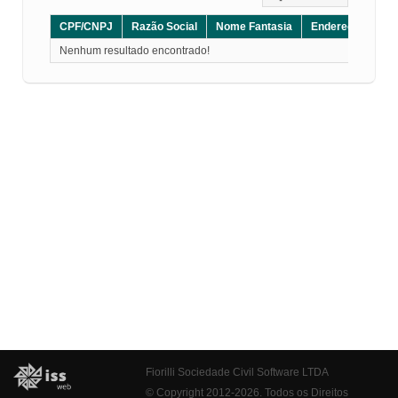
CPF/CNPJ
Razão Social
Nome Fantasia
Endereço
CE
Nenhum resultado encontrado!
Fiorilli Sociedade Civil Software LTDA
© Copyright 2012-2026. Todos os Direitos