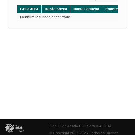
CPF/CNPJ
Razão Social
Nome Fantasia
Endereço
CE
Nenhum resultado encontrado!
Fiorilli Sociedade Civil Software LTDA
© Copyright 2012-2026. Todos os Direitos