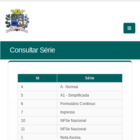
Consultar Série
Id
Série
Id
Série
4
A - Normal
5
A1 - Simplificada
6
Formulário Continuo
7
Ingresso
10
NFSe Nacional
11
NFSe Nacional
1
Nota Avulsa