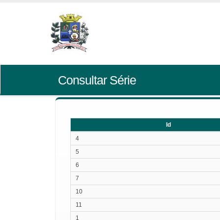
Consultar Série
Id
Id
4
5
6
7
10
11
1