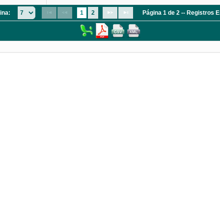
ina:
1
2
Página 1 de 2 -- Registros 