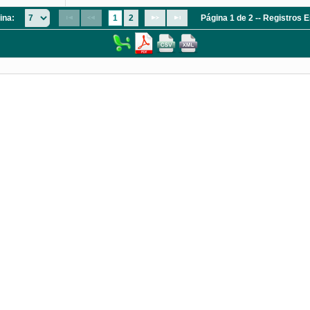
ina:
1
2
Página 1 de 2 -- Registros 