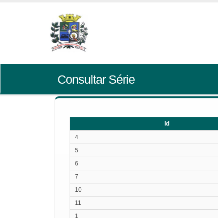
Consultar Série
Id
Id
4
5
6
7
10
11
1