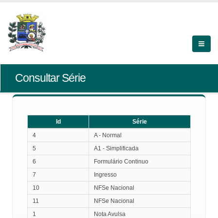
Consultar Série
Id
Série
Id
Série
4
A - Normal
5
A1 - Simplificada
6
Formulário Continuo
7
Ingresso
10
NFSe Nacional
11
NFSe Nacional
1
Nota Avulsa