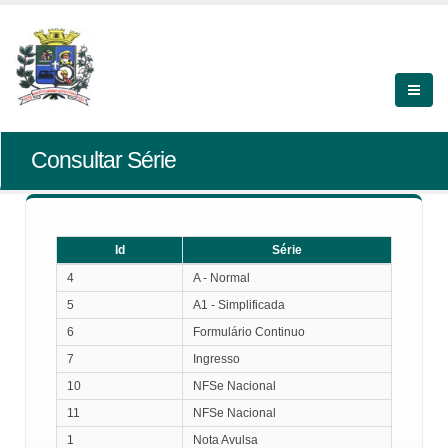
Consultar Série
Id
Série
Id
Série
4
A - Normal
5
A1 - Simplificada
6
Formulário Continuo
7
Ingresso
10
NFSe Nacional
11
NFSe Nacional
1
Nota Avulsa