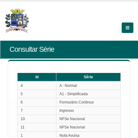
Consultar Série
Id
Série
Id
Série
4
A - Normal
5
A1 - Simplificada
6
Formulário Continuo
7
Ingresso
10
NFSe Nacional
11
NFSe Nacional
1
Nota Avulsa