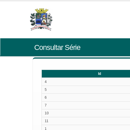
Consultar Série
Id
Id
4
5
6
7
10
11
1