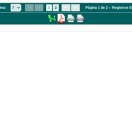
ina:
1
2
Página 1 de 2 -- Registros 