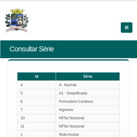
Consultar Série
Id
Série
Id
Série
4
A - Normal
5
A1 - Simplificada
6
Formulário Continuo
7
Ingresso
10
NFSe Nacional
11
NFSe Nacional
1
Nota Avulsa