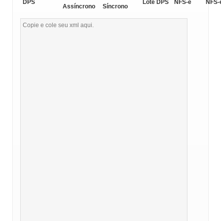
DPS
Lote DPS
NFS-e
NFS-
Assíncrono
Síncrono